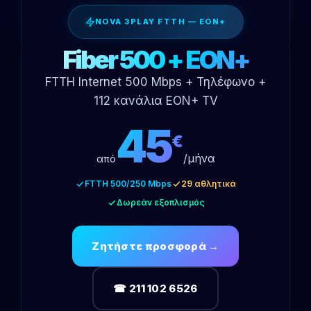
NOVA 3PLAY FTTH — EON+
Fiber 500 + EON+
FTTH Internet 500 Mbps + Τηλέφωνο +
112 κανάλια EON+ TV
45
€
/μήνα
από
FTTH 500/250 Mbps
29 αθλητικά
Δωρεάν εξοπλισμός
Ζητήστε προσφορά →
☎ 211 102 6526