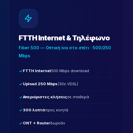
FTTH Internet & Τηλέφωνο
Fiber 500 — Οπτική ίνα στο σπίτι · 500/250
Mbps
FTTH Internet
500 Mbps download
Upload 250 Mbps
(30x VDSL)
Απεριόριστες κλήσεις
σε σταθερά
300 λεπτά
προς κινητά
ONT + Router
δωρεάν