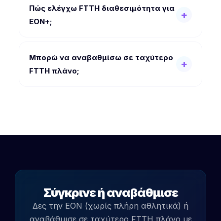
Πώς ελέγχω FTTH διαθεσιμότητα για
EON+;
Μπορώ να αναβαθμίσω σε ταχύτερο
FTTH πλάνο;
Σύγκρινε ή αναβάθμισε
Δες την EON (χωρίς πλήρη αθλητικά) ή
αναβάθμισε σε ταχύτερο FTTH πλάνο με