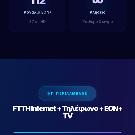
112
∞
Κανάλια EON+
Κλήσεις
87 σε HD
Σταθερά & κινητά
ΤΙ ΠΕΡΙΛΑΜΒΑΝΕΙ
FTTH Internet + Τηλέφωνο + EON+
TV