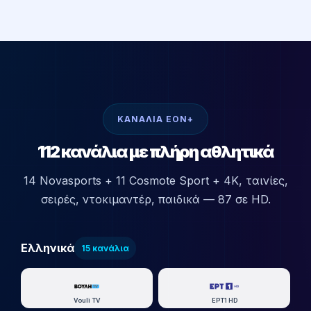
ΚΑΝΑΛΙΑ EON+
112 κανάλια με πλήρη αθλητικά
14 Novasports + 11 Cosmote Sport + 4K, ταινίες,
σειρές, ντοκιμαντέρ, παιδικά — 87 σε HD.
Ελληνικά
15 κανάλια
Vouli TV
ΕΡΤ1 HD