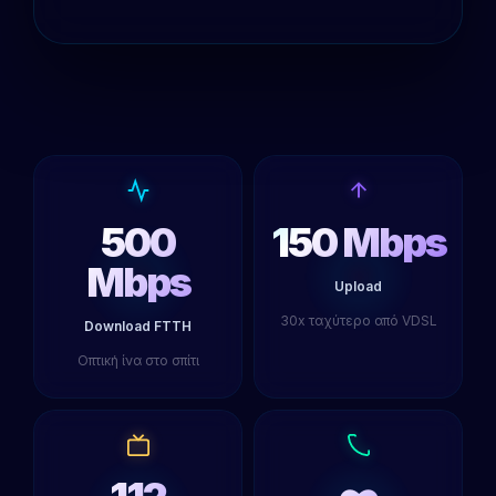
500
150 Mbps
Mbps
Upload
30x ταχύτερο από VDSL
Download FTTH
Οπτική ίνα στο σπίτι