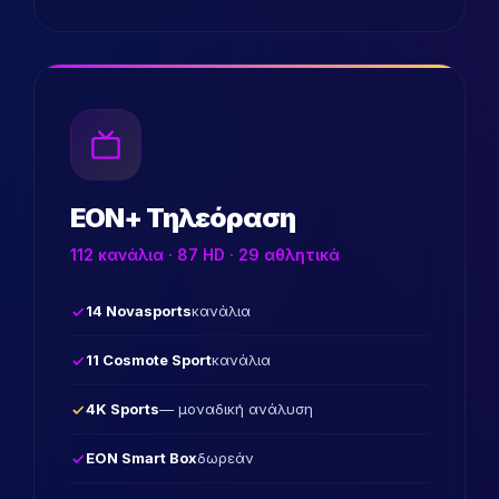
EON+ Τηλεόραση
112 κανάλια · 87 HD · 29 αθλητικά
14 Novasports
κανάλια
11 Cosmote Sport
κανάλια
4K Sports
— μοναδική ανάλυση
EON Smart Box
δωρεάν