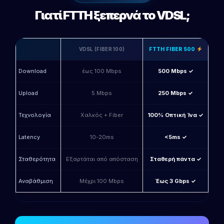
Γιατί FTTH ξεπερνά το VDSL;
VDSL (FIBER 100)
FTTH FIBER 500
Download
έως 100 Mbps
500 Mbps ✓
Upload
5 Mbps
250 Mbps ✓
Τεχνολογία
Χαλκός + Fiber
100% Οπτική Ίνα ✓
Latency
10-20ms
<5ms ✓
Σταθερότητα
Εξαρτάται από απόσταση
Σταθερή πάντα ✓
Αναβάθμιση
Μέχρι 100 Mbps
Έως 3 Gbps ✓