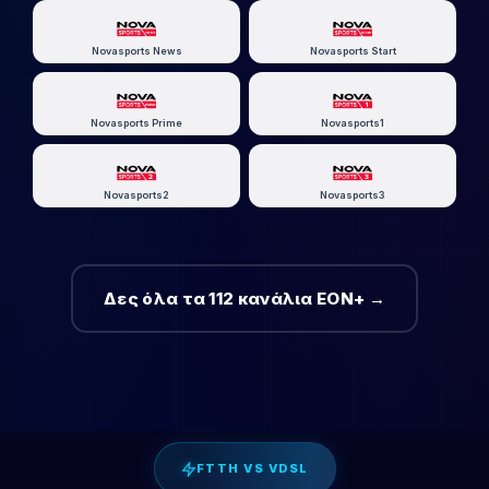
Novasports News
Novasports Start
Novasports Prime
Novasports1
Novasports2
Novasports3
Δες όλα τα 112 κανάλια EON+ →
FTTH VS VDSL