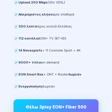
Upload 250 Mbps
(30x VDSL)
Απεριόριστες κλήσεις
σε σταθερά
300 λεπτά
προς κινητά Ελλάδας
112 κανάλια
EON+ TV (87 HD)
14 Novasports
+ 11 Cosmote Sport + 4K
6000+ τίτλοι
on demand
EON Smart Box
+ ONT + Router
δωρεάν
Ενεργοποίηση
δωρεάν
Θέλω 3play EON+ Fiber 500