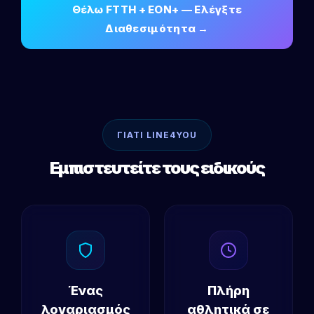
Θέλω FTTH + EON+ — Ελέγξτε
Διαθεσιμότητα →
ΓΙΑΤΙ LINE4YOU
Εμπιστευτείτε τους ειδικούς
Ένας
Πλήρη
λογαριασμός
αθλητικά σε