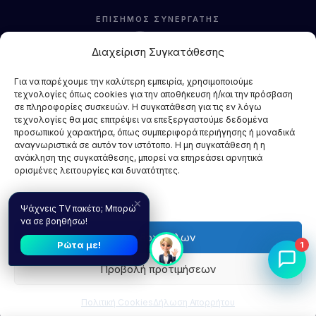
ΕΠΙΣΗΜΟΣ ΣΥΝΕΡΓΑΤΗΣ
Διαχείριση Συγκατάθεσης
Για να παρέχουμε την καλύτερη εμπειρία, χρησιμοποιούμε
τεχνολογίες όπως cookies για την αποθήκευση ή/και την πρόσβαση
σε πληροφορίες συσκευών. Η συγκατάθεση για τις εν λόγω
τεχνολογίες θα μας επιτρέψει να επεξεργαστούμε δεδομένα
προσωπικού χαρακτήρα, όπως συμπεριφορά περιήγησης ή μοναδικά
αναγνωριστικά σε αυτόν τον ιστότοπο. Η μη συγκατάθεση ή η
ανάκληση της συγκατάθεσης, μπορεί να επηρεάσει αρνητικά
ορισμένες λειτουργίες και δυνατότητες.
ΣΥΣΤΗΣΕ ΤΟΝ ΦΙΛΟ ΣΟΥ
ΕΡΓΑΣΤΕΙΤΕ ΜΑΖΙ ΜΑΣ
ΔΙΑΓΩΝΙΣΜΟΙ
Διαχείριση υπηρεσιών
×
ΕΤΑΙΡΙΚΟ ΠΡΟΦΙΛ
ΝΕΑ & ΑΝΑΚΟΙΝΩΣΕΙΣ
ΕΠΙΚΟΙΝΩΝΙΑ
Ψάχνεις TV πακέτο; Μπορώ
να σε βοηθήσω!
ΟΡΟΙ ΧΡΗΣΗΣ
ΔΗΛΩΣΗ ΑΠΟΡΡΗΤΟΥ
ΠΟΛΙΤΙΚΗ COOKIES
Αποδοχή όλων
ΑΠΟΠΟΙΗΣΗ ΕΥΘΥΝΩΝ
ΟΡΟΙ ΣΥΜΜΕΤΟΧΗΣ ΔΙΑΓΩΝΙΣΜΩΝ
Ρώτα με!
1
Προβολή προτιμήσεων
Πολιτική Cookies
Δήλωση Απορρήτου
© 2026 Line4you.gr — Επίσημος Συνεργάτης Nova