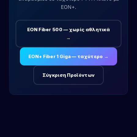
EON+.
EON Fiber 500 — χωρίς αθλητικά
→
EON+ Fiber 1 Giga — ταχύτερο →
Σύγκριση Προϊόντων
Λίνα
Online — Line4you