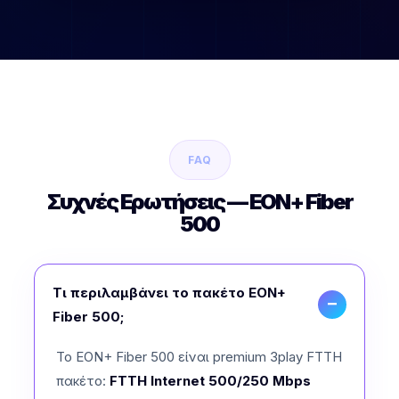
FAQ
Συχνές Ερωτήσεις — EON+ Fiber
500
Τι περιλαμβάνει το πακέτο EON+
Fiber 500;
Το EON+ Fiber 500 είναι premium 3play FTTH
πακέτο:
FTTH Internet 500/250 Mbps