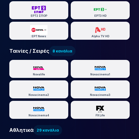
ΕΡΤ2 ΣΠΟΡ
ΕΡΤ3 HD
ΕΡΤ News
Alpha TV HD
Ταινίες / Σειρές
8 κανάλια
Novalife
Novacinema1
Novacinema2
Novacinema3
Novacinema4
FX Life
Αθλητικά
29 κανάλια