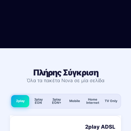
Πλήρης Σύγκριση
Όλα τα πακέτα Nova σε μία σελίδα
3play
3play
Home
2play
Mobile
TV Only
EON
EON+
Internet
2play ADSL