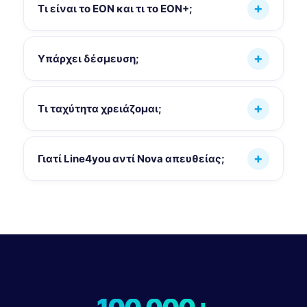
Τι είναι το EON και τι το EON+;
Υπάρχει δέσμευση;
Τι ταχύτητα χρειάζομαι;
Γιατί Line4you αντί Nova απευθείας;