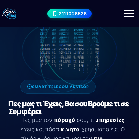
Μετάβαση
στο
2111026526
περιεχόμενο
SMART TELECOM ADVISOR
Πες μας τι Έχεις, θα σου Βρούμε τι σε
Συμφέρει
Πες μας τον
πάροχό
σου, τι
υπηρεσίες
έχεις και πόσα
κινητά
χρησιμοποιείς. Ο
αλγόριθμός μας θα βρει τον
πιο