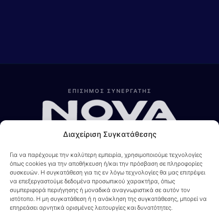
ΕΠΙΣΗΜΟΣ ΣΥΝΕΡΓΑΤΗΣ
Λίνα
Online — Line4you
Διαχείριση Συγκατάθεσης
Για να παρέχουμε την καλύτερη εμπειρία, χρησιμοποιούμε τεχνολογίες
όπως cookies για την αποθήκευση ή/και την πρόσβαση σε πληροφορίες
συσκευών. Η συγκατάθεση για τις εν λόγω τεχνολογίες θα μας επιτρέψει
να επεξεργαστούμε δεδομένα προσωπικού χαρακτήρα, όπως
συμπεριφορά περιήγησης ή μοναδικά αναγνωριστικά σε αυτόν τον
ιστότοπο. Η μη συγκατάθεση ή η ανάκληση της συγκατάθεσης, μπορεί να
ΣΥΣΤΗΣΕ ΤΟΝ ΦΙΛΟ ΣΟΥ
ΕΡΓΑΣΤΕΙΤΕ ΜΑΖΙ ΜΑΣ
ΔΙΑΓΩΝΙΣΜΟΙ
επηρεάσει αρνητικά ορισμένες λειτουργίες και δυνατότητες.
ΕΤΑΙΡΙΚΟ ΠΡΟΦΙΛ
ΝΕΑ & ΑΝΑΚΟΙΝΩΣΕΙΣ
ΕΠΙΚΟΙΝΩΝΙΑ