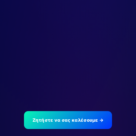
Κλήσεις βάσει τιμοκαταλόγου
Nova.
0€ Router
WiFi Router σε Παροχή Χρήσης
Δωρεάν εξοπλισμός και εγκατάσταση.
Plug & play
— σύνδεσε και σερφάρεις.
Φοιτητική Τιμή
Αποκλειστικά για Φοιτητές
Χαμηλότερες τιμές με ακαδημαϊκή ταυτότητα.
Εξοικονόμηση κάθε μήνα
.
Ζητήστε να σας καλέσουμε →