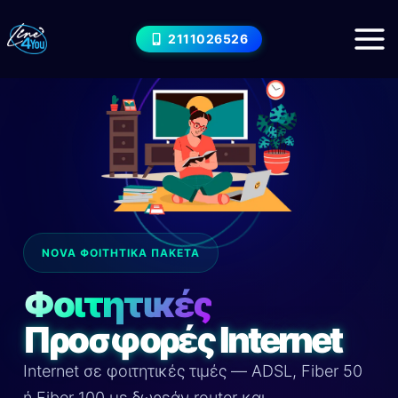
Μετάβαση
στο
2111026526
περιεχόμενο
NOVA ΦΟΙΤΗΤΙΚΆ ΠΑΚΈΤΑ
Φοιτητικές
Προσφορές Internet
Internet σε φοιτητικές τιμές — ADSL, Fiber 50
ή Fiber 100 με δωρεάν router και