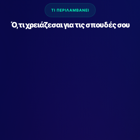
ΤΙ ΠΕΡΙΛΑΜΒΑΝΕΙ
Ό,τι χρειάζεσαι για τις σπουδές σου
Internet για Σπουδές
ADSL 24, Fiber 50 ή 100 Mbps
Streaming, e-learning, gaming —
χωρίς
καθυστερήσεις
. Διάλεξε την ταχύτητα που σου
ταιριάζει.
Σταθερή Γραμμή
Τηλεφωνία βάσει τιμοκαταλόγου
Η γραμμή σας περιλαμβάνει σταθερό τηλέφωνο.