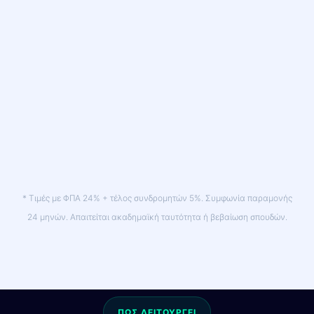
WiFi Router
δωρεάν
Ενεργοποίηση
δωρεάν
24 μήνες
συμβόλαιο
Θέλω αυτό →
* Τιμές με ΦΠΑ 24% + τέλος συνδρομητών 5%. Συμφωνία παραμονής
24 μηνών. Απαιτείται ακαδημαϊκή ταυτότητα ή βεβαίωση σπουδών.
ΠΩΣ ΛΕΙΤΟΥΡΓΕΙ