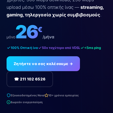
upload μέσω 100% οπτικής ίνας —
streaming,
gaming, τηλεργασία χωρίς συμβιβασμούς
.
26
€
/μήνα
μόνο
100% Οπτική ίνα
50x ταχύτερο από VDSL
<5ms ping
Ζητήστε να σας καλέσουμε →
☎ 211 102 6526
Εξουσιοδοτημένος Nova
10+ χρόνια εμπειρίας
Δωρεάν ενεργοποίηση