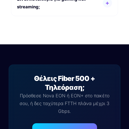
streaming;
Θέλεις Fiber 500 +
Τηλεόραση;
Πρόσθεσε Nova EON ή EON+ στο πακέτο
σου, ή δες ταχύτερα FTTH πλάνα μέχρι 3
Gbps.