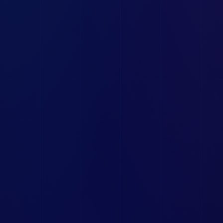
(Optical Network Terminal)
Bonus:
1 Gbps
3
Gbps
τηλεόραση EON