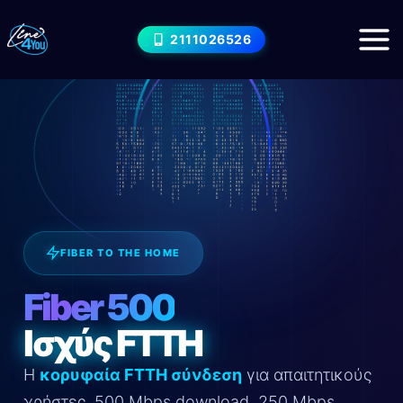
Μετάβαση
στο
2111026526
περιεχόμενο
FIBER TO THE HOME
Fiber 500
Ισχύς FTTH
Η
κορυφαία FTTH σύνδεση
για απαιτητικούς
χρήστες. 500 Mbps download, 250 Mbps