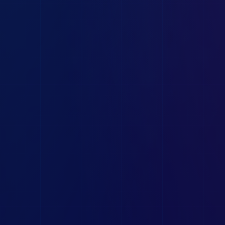
στο σπίτι σου
— κανένας χαλκός, μηδενική
απώλεια σήματος. Η υποδομή υποστηρίζει
ταχύτητες μέχρι πολλά Gbps, futureproof για
χρόνια.
500/250 Mbps
Η ταχύτητα για απαιτητικά σπίτια
4K/8K streaming σε 6+ οθόνες, τηλεργασία
ολόκληρης οικογένειας, competitive gaming.
Upload
250 Mbps — 50x VDSL
για YouTube
uploads, live streaming & cloud backup σε
δευτερόλεπτα.
Απεριόριστες
Εθνικές Κλήσεις σε Σταθερά & Κινητά