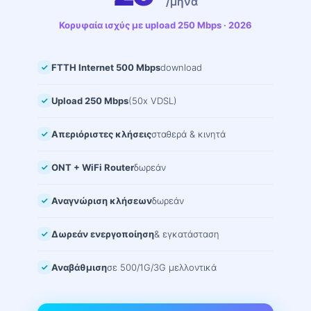
/μήνα
Κορυφαία ισχύς με upload 250 Mbps · 2026
FTTH Internet 500 Mbps
download
Upload 250 Mbps
(50x VDSL)
Απεριόριστες κλήσεις
σταθερά & κινητά
ONT + WiFi Router
δωρεάν
Αναγνώριση κλήσεων
δωρεάν
Δωρεάν ενεργοποίηση
& εγκατάσταση
Αναβάθμιση
σε 500/1G/3G μελλοντικά