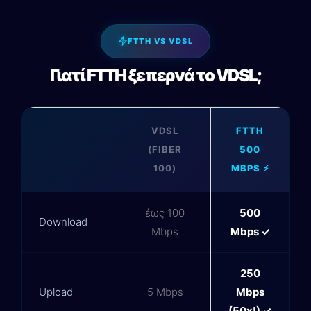
FTTH VS VDSL
Γιατί FTTH ξεπερνά το VDSL;
VDSL
FTTH
(FIBER
500
100)
MBPS ⚡
έως 100
500
Download
Mbps
Mbps ✓
250
Upload
5 Mbps
Mbps
(50x!) ✓