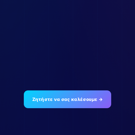
Απεριόριστη επικοινωνία σε
όλα τα εθνικά δίκτυα
.
Αναγνώριση κλήσεων και κρυστάλλινη φωνή μέσω
VoIP over fiber.
<5ms Ping
Ultra-Low Latency
Με 500 Mbps FTTH το latency πέφτει
κάτω από
5ms
— esports-grade σύνδεση για Valorant, CS2,
Fortnite. Cloud gaming μέσω GeForce NOW/Xbox
Cloud σε native ποιότητα.
Ζητήστε να σας καλέσουμε →