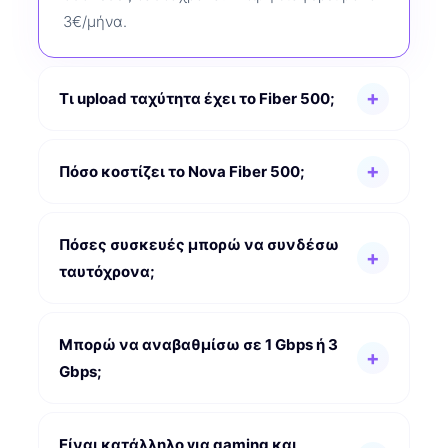
3€/μήνα.
Τι upload ταχύτητα έχει το Fiber 500;
Πόσο κοστίζει το Nova Fiber 500;
Πόσες συσκευές μπορώ να συνδέσω
ταυτόχρονα;
Μπορώ να αναβαθμίσω σε 1 Gbps ή 3
Gbps;
Είναι κατάλληλο για gaming και