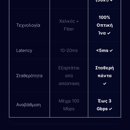
100%
Χαλκός +
Τεχνολογία
Οπτική
Fiber
Ίνα ✓
Latency
10-20ms
<5ms ✓
Εξαρτάται
Σταθερή
Σταθερότητα
από
πάντα
απόσταση
✓
Μέχρι 100
Έως 3
Αναβάθμιση
Mbps
Gbps ✓