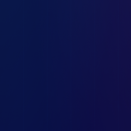
φόρμα
211 102 6526
ONT