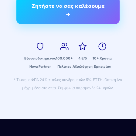
Ζητήστε να σας καλέσουμε
→
Εξουσιοδοτημένος
100.000+
4.8/5
10+ Χρόνια
Nova Partner
Πελάτες
Αξιολόγηση
Εμπειρίας
* Τιμές με ΦΠΑ 24% + τέλος συνδρομητών 5%. FTTH: Οπτική ίνα
μέχρι μέσα στο σπίτι. Συμφωνία παραμονής 24 μηνών.