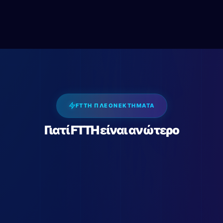
FTTH ΠΛΕΟΝΕΚΤΗΜΑΤΑ
Γιατί FTTH είναι ανώτερο
Fiber to the Home
100% οπτική ίνα end-to-end
Με FTTH η οπτική ίνα φτάνει
κυριολεκτικά μέσα