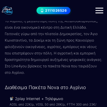
Μετάβαση
Internet στο Αγρίνιο — Nova
στο
2111026526
Πακέτα & Τιμές 2026
περιεχόμενο
Το Αγρίνιο, η μεγαλύτερη πόλη της Αιτωλοακαρνανίας,
είναι ένα οικονομικό κέντρο στη Δυτική Ελλάδα.
Γειτονιές γύρω από την πλατεία Δημοκρατίας, τον Άγιο
Κωνσταντίνο, τα Δοκίμι και τη ζώνη προς Καινούργιο
φιλοξενούν οικογένειες, αγρότες, εμπόρους και νέους
που επιστρέφουν στην πόλη. Η αγροτική και εμπορική
δραστηριότητα δημιουργεί αυξημένες ψηφιακές ανάγκες.
Στο Line4you βρίσκεις τα πακέτα Nova που ταιριάζουν
στο Αγρίνιο.
Διαθέσιμα Πακέτα Nova στο Αγρίνιο
2play Internet + Τηλέφωνο
ADSL από 22€/μ, VDSL 50 από 26€/μ, FTTH 300 από 23€/