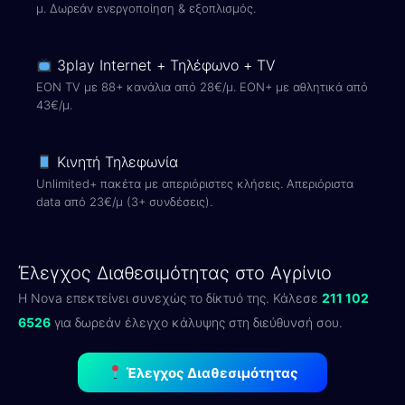
μ. Δωρεάν ενεργοποίηση & εξοπλισμός.
3play Internet + Τηλέφωνο + TV
EON TV με 88+ κανάλια από 28€/μ. EON+ με αθλητικά από
43€/μ.
Κινητή Τηλεφωνία
Unlimited+ πακέτα με απεριόριστες κλήσεις. Απεριόριστα
data από 23€/μ (3+ συνδέσεις).
Έλεγχος Διαθεσιμότητας στο Αγρίνιο
Η Nova επεκτείνει συνεχώς το δίκτυό της. Κάλεσε
211 102
6526
για δωρεάν έλεγχο κάλυψης στη διεύθυνσή σου.
Έλεγχος Διαθεσιμότητας