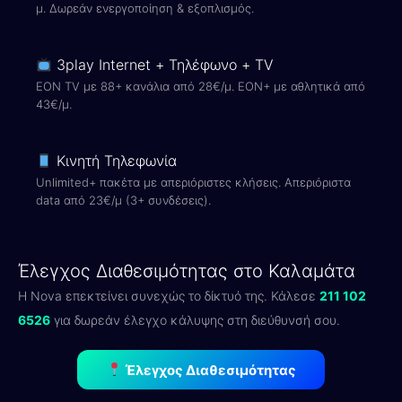
μ. Δωρεάν ενεργοποίηση & εξοπλισμός.
3play Internet + Τηλέφωνο + TV
EON TV με 88+ κανάλια από 28€/μ. EON+ με αθλητικά από
43€/μ.
Κινητή Τηλεφωνία
Unlimited+ πακέτα με απεριόριστες κλήσεις. Απεριόριστα
data από 23€/μ (3+ συνδέσεις).
Έλεγχος Διαθεσιμότητας στο Καλαμάτα
Η Nova επεκτείνει συνεχώς το δίκτυό της. Κάλεσε
211 102
6526
για δωρεάν έλεγχο κάλυψης στη διεύθυνσή σου.
Έλεγχος Διαθεσιμότητας