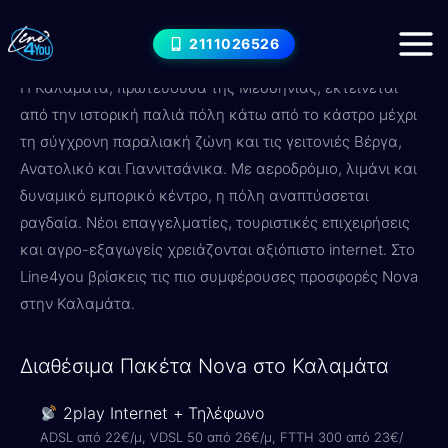
Μετάβαση
Internet στο Καλαμάτα — Nova
στο
2111026526
Πακέτα & Τιμές 2026
περιεχόμενο
Η Καλαμάτα, πρωτεύουσα της Μεσσηνίας, εκτείνεται
από την ιστορική παλιά πόλη κάτω από το κάστρο μέχρι
τη σύγχρονη παραλιακή ζώνη και τις γειτονιές Βέργα,
Ανατολικό και Γιαννιτσάνικα. Με αεροδρόμιο, λιμάνι και
δυναμικό εμπορικό κέντρο, η πόλη αναπτύσσεται
ραγδαία. Νέοι επαγγελματίες, τουριστικές επιχειρήσεις
και αγρο-εξαγωγείς χρειάζονται αξιόπιστο internet. Στο
Line4you βρίσκεις τις πιο συμφέρουσες προσφορές Nova
στην Καλαμάτα.
Διαθέσιμα Πακέτα Nova στο Καλαμάτα
2play Internet + Τηλέφωνο
ADSL από 22€/μ, VDSL 50 από 26€/μ, FTTH 300 από 23€/