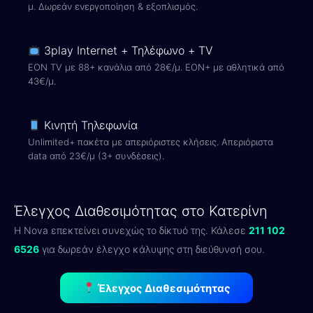
μ. Δωρεάν ενεργοποίηση & εξοπλισμός.
3play Internet + Τηλέφωνο + TV
EON TV με 88+ κανάλια από 28€/μ. EON+ με αθλητικά από
43€/μ.
Κινητή Τηλεφωνία
Unlimited+ πακέτα με απεριόριστες κλήσεις. Απεριόριστα
data από 23€/μ (3+ συνδέσεις).
Έλεγχος Διαθεσιμότητας στο Κατερίνη
Η Nova επεκτείνει συνεχώς το δίκτυό της. Κάλεσε
211 102
6526
για δωρεάν έλεγχο κάλυψης στη διεύθυνσή σου.
Έλεγχος Διαθεσιμότητας