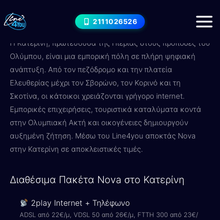
Μετάβαση
Internet στο Κατερίνη — Nova
στο
2111026526
Πακέτα & Τιμές 2026
περιεχόμενο
Η Κατερίνη, πρωτεύουσα της Πιερίας στους πρόποδες του
Ολύμπου, είναι μια εμπορική πόλη σε πλήρη ψηφιακή
ανάπτυξη. Από τον πεζόδρομο και την πλατεία
Ελευθερίας μέχρι τον Σβορώνο, τον Κορινό και τη
Σκοτίνα, οι κάτοικοι χρειάζονται γρήγορο internet.
Εμπορικές επιχειρήσεις, τουριστικά καταλύματα κοντά
στην Ολυμπιακή Ακτή και οικογένειες δημιουργούν
αυξημένη ζήτηση. Μέσω του Line4you αποκτάς Nova
στην Κατερίνη σε αποκλειστικές τιμές.
Διαθέσιμα Πακέτα Nova στο Κατερίνη
2play Internet + Τηλέφωνο
ADSL από 22€/μ, VDSL 50 από 26€/μ, FTTH 300 από 23€/