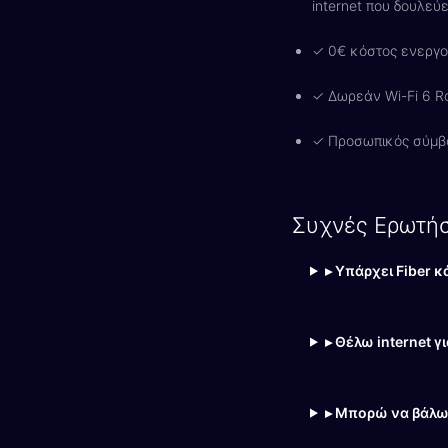
internet που δουλεύ
✓ 0€ κόστος ενεργο
✓ Δωρεάν Wi-Fi 6 Ro
✓ Προσωπικός σύμβ
Συχνές Ερωτήσ
▸ Υπάρχει Fiber 
▸ Θέλω internet γ
▸ Μπορώ να βάλω 