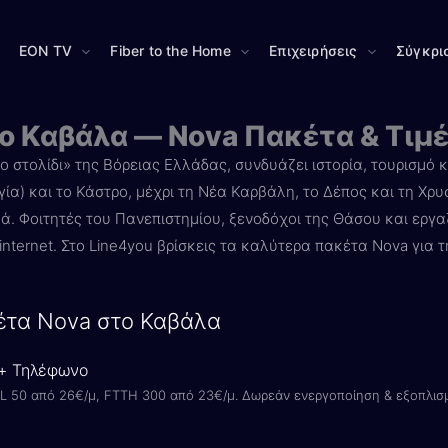
EON TV
Fiber to the Home
Επιχειρήσεις
Σύγκρι
το Καβάλα — Nova Πακέτα & Τιμ
ο στολίδι» της Βόρειας Ελλάδας, συνδυάζει ιστορία, τουρισμό 
ία) και το Κάστρο, μέχρι τη Νέα Καρβάλη, το Δέπος και τη Χρ
. Φοιτητές του Πανεπιστημίου, ξενοδόχοι της Θάσου και εργα
internet. Στο Line4you βρίσκεις τα καλύτερα πακέτα Nova για 
έτα Nova στο Καβάλα
 + Τηλέφωνο
L 50 από 26€/μ, FTTH 300 από 23€/μ. Δωρεάν ενεργοποίηση & εξοπλισ