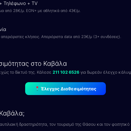
 + Τηλέφωνο + TV
ια από 28€/μ. EON+ με αθλητικά από 43€/μ.
νία
απεριόριστες κλήσεις. Απεριόριστα data από 23€/μ (3+ συνδέσεις).
σιμότητας στο Καβάλα
εχώς το δίκτυό της. Κάλεσε
211 102 6526
για δωρεάν έλεγχο κάλυψη
Έλεγχος Διαθεσιμότητας
 Καβάλα;
αυτιλιακή δραστηριότητα, τον τουρισμό της Θάσου και τον φοιτητικό