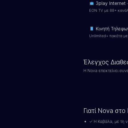
3play Internet
EON TV με 88+ κανάλ
Κινητή Τηλεφω
Unlimited+ πακέτα με 
Έλεγχος Διαθε
Η Nova επεκτείνει συν
Γιατί Nova στο
✓ Η Καβάλα, με τη ν