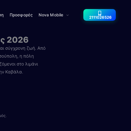
ση
Προσφορές
Nova Mobile
2111026526
ές 2026
και σύγχρονη ζωή. Από
υσούπολη, η πόλη
ζόμενοι στο λιμάνι
την Καβάλα.
μός.