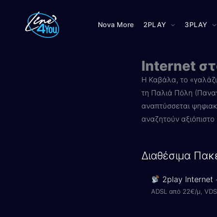
Μετάβαση
στο
Nova More
2PLAY
3PLAY
περιεχόμενο
Internet σ
Η Καβάλα, το «γαλάζι
τη Παλιά Πόλη (Παναγ
αναπτύσσεται ψηφιακά
αναζητούν αξιόπιστο 
Διαθέσιμα Πακ
2play Internet
ADSL από 22€/μ, VDS