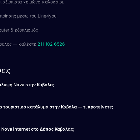
ει αξιόπιστα χειμώνα-καλοκαίρι.
ποίησης μέσω του Line4you
uter & εξοπλισμός
ουλος — καλέστε
211 102 6526
εις
κάλυψη Nova στην Καβάλα;
ια τουριστικό κατάλυμα στην Καβάλα — τι προτείνετε;
Nova internet στο Δέπος Καβάλας;