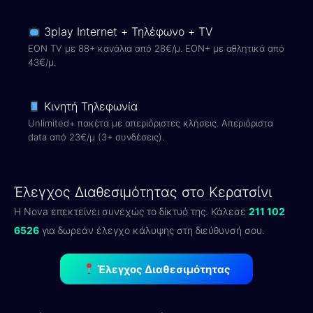
3play Internet + Τηλέφωνο + TV
EON TV με 88+ κανάλια από 28€/μ. EON+ με αθλητικά από
43€/μ.
Κινητή Τηλεφωνία
Unlimited+ πακέτα με απεριόριστες κλήσεις. Απεριόριστα
data από 23€/μ (3+ συνδέσεις).
Έλεγχος Διαθεσιμότητας στο Κερατσίνι
Η Nova επεκτείνει συνεχώς το δίκτυό της. Κάλεσε
211 102
6526
για δωρεάν έλεγχο κάλυψης στη διεύθυνσή σου.
Έλεγχος Διαθεσιμότητας