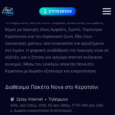
Μετάβαση
Internet στο Κερατσίνι — Nova
στο
2111026526
Πακέτα & Τιμές 2026
περιεχόμενο
Το Κερατσίνι, δίπλα στον Πειραιά, είναι ένας ιστορικός
δήμος με περιοχές όπως Αμφιάλη, Σχιστό, Ταμπούρια
Κερατσινίου και την παραλιακή ζώνη. Εδώ ζουν
οικογένειες χρόνων, νέοι ενοικιαστές και εργαζόμενοι
στο λιμάνι. Η ψηφιακή αναβάθμιση της περιοχής είναι σε
εξέλιξη, και η ζήτηση για γρήγορο internet αυξάνεται
συνεχώς. Μέσω του Line4you αποκτάς Nova στο
Κερατσίνι με δωρεάν εξοπλισμό και ενεργοποίηση.
Διαθέσιμα Πακέτα Nova στο Κερατσίνι
2play Internet + Τηλέφωνο
ADSL από 22€/μ, VDSL 50 από 26€/μ, FTTH 300 από 23€/
μ. Δωρεάν ενεργοποίηση & εξοπλισμός.