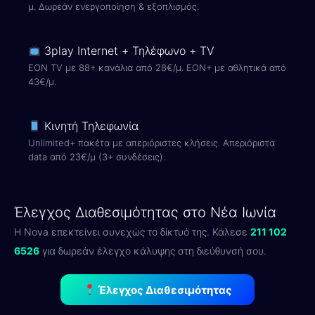
μ. Δωρεάν ενεργοποίηση & εξοπλισμός.
3play Internet + Τηλέφωνο + TV
EON TV με 88+ κανάλια από 28€/μ. EON+ με αθλητικά από
43€/μ.
Κινητή Τηλεφωνία
Unlimited+ πακέτα με απεριόριστες κλήσεις. Απεριόριστα
data από 23€/μ (3+ συνδέσεις).
Έλεγχος Διαθεσιμότητας στο Νέα Ιωνία
Η Nova επεκτείνει συνεχώς το δίκτυό της. Κάλεσε
211 102
6526
για δωρεάν έλεγχο κάλυψης στη διεύθυνσή σου.
Έλεγχος Διαθεσιμότητας