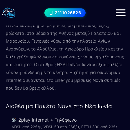
Μετάβαση
Internet στο Νέα Ιωνία — Nova
στο
2111026526
Πακέτα & Τιμές 2026
περιεχόμενο
Η Νέα Ιωνία, δήμος με βαθιές μικρασιατικές ρίζες,
βρίσκεται στα βόρεια της Αθήνας μεταξύ Γαλατσίου και
Μαρουσίου. Γειτονιές γύρω από την πλατεία Αγίων
Αναργύρων, το Αλσύλλιο, τη Λεωφόρο Ηρακλείου και την
Καλογρέζα φιλοξενούν οικογένειες, νέους εργαζόμενους
και φοιτητές. Ο σταθμός ΗΣΑΠ «Νέα Ιωνία» εξασφαλίζει
εύκολη σύνδεση με το κέντρο. Η ζήτηση για οικονομικό
internet αυξάνεται. Στο Line4you βρίσκεις Nova σε τιμές
που δεν θα βρεις αλλού.
Διαθέσιμα Πακέτα Nova στο Νέα Ιωνία
2play Internet + Τηλέφωνο
ADSL από 22€/μ, VDSL 50 από 26€/μ, FTTH 300 από 23€/