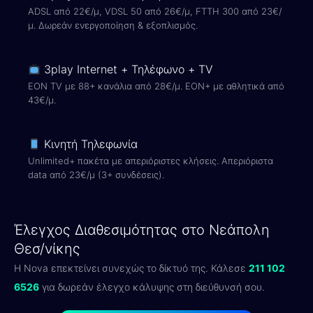
ADSL από 22€/μ, VDSL 50 από 26€/μ, FTTH 300 από 23€/
μ. Δωρεάν ενεργοποίηση & εξοπλισμός.
3play Internet + Τηλέφωνο + TV
EON TV με 88+ κανάλια από 28€/μ. EON+ με αθλητικά από
43€/μ.
Κινητή Τηλεφωνία
Unlimited+ πακέτα με απεριόριστες κλήσεις. Απεριόριστα
data από 23€/μ (3+ συνδέσεις).
Έλεγχος Διαθεσιμότητας στο Νεάπολη
Θεσ/νίκης
Η Nova επεκτείνει συνεχώς το δίκτυό της. Κάλεσε
211 102
6526
για δωρεάν έλεγχο κάλυψης στη διεύθυνσή σου.