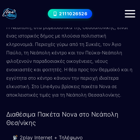
Μετάβαση
Internet στο Νεάπολη Θεσ/νίκης
στο
2111026526
— Nova Πακέτα & Τιμές 2026
περιεχόμενο
Η Νεάπολη, στα βορειοδυτικά της Θεσσαλονίκης, είναι
ένας ιστορικός δήμος με πλούσια πολιτιστική
κληρονομιά. Περιοχές γύρω από τη Συκιές, τον Άγιο
Παύλο, τη Νεάπολη κέντρο και τον Πεύκα-Νεάπολη
φιλοξενούν παραδοσιακές οικογένειες, νέους
ενοικιαστές και φοιτητές. Η θέα προς τον Θερμαϊκό και η
εγγύτητα στο κέντρο κάνουν την περιοχή ιδιαίτερα
ελκυστική. Στο Line4you βρίσκεις πακέτα Nova σε
αποκλειστικές τιμές για τη Νεάπολη Θεσσαλονίκης.
Διαθέσιμα Πακέτα Nova στο Νεάπολη
Θεσ/νίκης
2play Internet + Τηλέφωνο