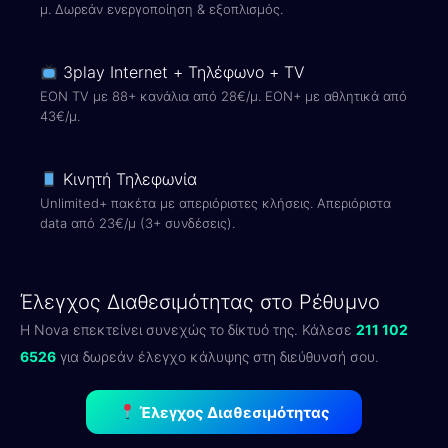
μ. Δωρεάν ενεργοποίηση & εξοπλισμός.
3play Internet + Τηλέφωνο + TV
EON TV με 88+ κανάλια από 28€/μ. EON+ με αθλητικά από
43€/μ.
Κινητή Τηλεφωνία
Unlimited+ πακέτα με απεριόριστες κλήσεις. Απεριόριστα
data από 23€/μ (3+ συνδέσεις).
Έλεγχος Διαθεσιμότητας στο Ρέθυμνο
Η Nova επεκτείνει συνεχώς το δίκτυό της. Κάλεσε
211 102
6526
για δωρεάν έλεγχο κάλυψης στη διεύθυνσή σου.
Έλεγχος Διαθεσιμότητας