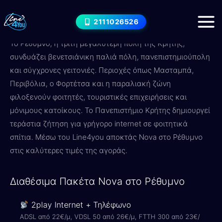
Μετάβαση
Internet στο Ρέθυμνο — Nova
στο
2111026526
Πακέτα & Τιμές 2026
περιεχόμενο
Το Ρέθυμνο, η τρίτη μεγαλύτερη πόλη της Κρήτης,
συνδυάζει βενετσιάνικη παλιά πόλη, πανεπιστημιούπολη
και σύγχρονες γειτονιές. Περιοχές όπως Μασταμπά,
Περιβόλια, ο Φορτέτσα και η παραλιακή ζώνη
φιλοξενούν φοιτητές, τουριστικές επιχειρήσεις και
μόνιμους κατοίκους. Το Πανεπιστήμιο Κρήτης δημιουργεί
τεράστια ζήτηση για γρήγορο internet σε φοιτητικά
σπίτια. Μέσω του Line4you αποκτάς Nova στο Ρέθυμνο
στις καλύτερες τιμές της αγοράς.
Διαθέσιμα Πακέτα Nova στο Ρέθυμνο
2play Internet + Τηλέφωνο
ADSL από 22€/μ, VDSL 50 από 26€/μ, FTTH 300 από 23€/