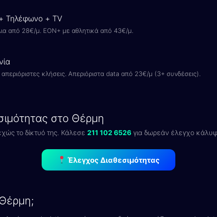
 + Τηλέφωνο + TV
ια από 28€/μ. EON+ με αθλητικά από 43€/μ.
νία
απεριόριστες κλήσεις. Απεριόριστα data από 23€/μ (3+ συνδέσεις).
σιμότητας στο Θέρμη
εχώς το δίκτυό της. Κάλεσε
211 102 6526
για δωρεάν έλεγχο κάλυψη
Έλεγχος Διαθεσιμότητας
 Θέρμη;