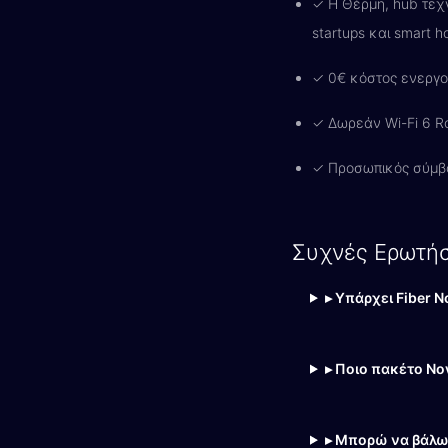
✓ Η Θέρμη, hub τεχνο
startups και smart h
✓ 0€ κόστος ενεργο
✓ Δωρεάν Wi-Fi 6 Ro
✓ Προσωπικός σύμβ
Συχνές Ερωτήσ
▸ Υπάρχει Fiber 
▸ Ποιο πακέτο Nov
▸ Μπορώ να βάλω 