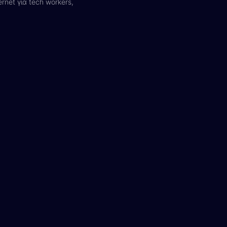
rnet για tech workers,
Λίνα
Online — Line4you