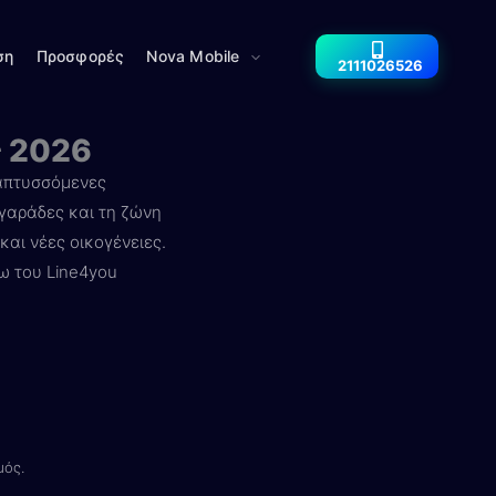
ση
Προσφορές
Nova Mobile
2111026526
ς 2026
ναπτυσσόμενες
αγαράδες και τη ζώνη
αι νέες οικογένειες.
σω του Line4you
μός.