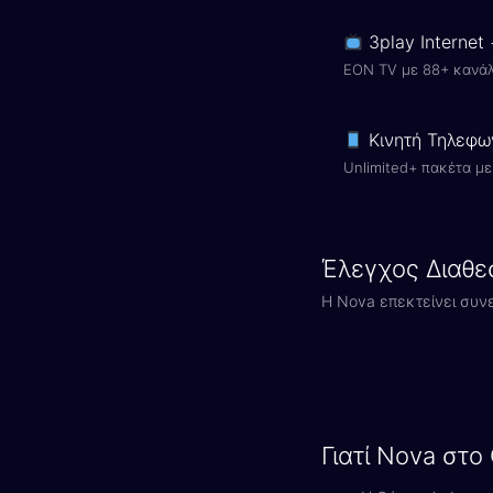
3play Internet
EON TV με 88+ κανάλ
Κινητή Τηλεφω
Unlimited+ πακέτα με 
Έλεγχος Διαθε
Η Nova επεκτείνει συν
Γιατί Nova στο