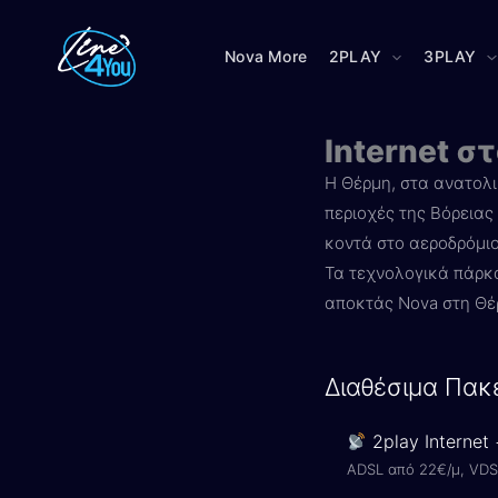
Μετάβαση
στο
Nova More
2PLAY
3PLAY
περιεχόμενο
Internet σ
Η Θέρμη, στα ανατολι
περιοχές της Βόρειας 
κοντά στο αεροδρόμιο
Τα τεχνολογικά πάρκα
αποκτάς Nova στη Θέ
Διαθέσιμα Πακ
2play Internet
ADSL από 22€/μ, VDS