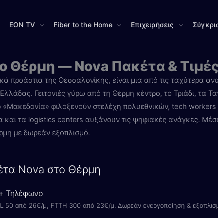
EON TV
Fiber to the Home
Επιχειρήσεις
Σύγκρι
το Θέρμη — Nova Πακέτα & Τιμέ
κά προάστια της Θεσσαλονίκης, είναι μια από τις ταχύτερα α
Ελλάδας. Γειτονιές γύρω από τη Θέρμη κέντρο, το Τριάδι, τα Τ
 «Μακεδονία» φιλοξενούν στελέχη πολυεθνικών, tech workers κ
 και τα logistics centers αυξάνουν τις ψηφιακές ανάγκες. Μέ
ρμη με δωρεάν εξοπλισμό.
έτα Nova στο Θέρμη
 + Τηλέφωνο
L 50 από 26€/μ, FTTH 300 από 23€/μ. Δωρεάν ενεργοποίηση & εξοπλισ