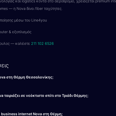
λογίας και logistics κοντά στο αεροδρόμιο, χρειάζεται premium inte
omes — η Nova δίνει fiber ταχύτητες.
ποίησης μέσω του Line4you
uter & εξοπλισμός
ουλος — καλέστε
211 102 6526
εις
Nova στη Θέρμη Θεσσαλονίκης;
a ταιριάζει σε νεόκτιστο σπίτι στο Τριάδι Θέρμης;
business internet Nova στη Θέρμη;