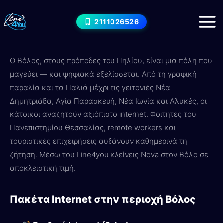
Μετάβαση
Internet στην περιοχή Βόλος —
στο
2111026526
Nova
Πακέτα & Τιμές 2026
περιεχόμενο
Ο Βόλος, στους πρόποδες του Πηλίου, είναι μια πόλη που
μαγεύει — και ψηφιακά εξελίσσεται. Από τη γραφική
παραλία και τα Παλιά μέχρι τις γειτονιές Νέα
Δημητριάδα, Αγία Παρασκευή, Νέα Ιωνία και Αλυκές, οι
κάτοικοι αναζητούν αξιόπιστο internet. Φοιτητές του
Πανεπιστημίου Θεσσαλίας, remote workers και
τουριστικές επιχειρήσεις αυξάνουν καθημερινά τη
ζήτηση. Μέσω του Line4you κλείνεις Nova στον Βόλο σε
αποκλειστική τιμή.
Πακέτα Internet στην περιοχή Βόλος