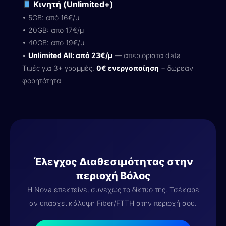
Κινητή (Unlimited+)
• 5GB: από 16€/μ
• 20GB: από 17€/μ
• 40GB: από 19€/μ
•
Unlimited All: από 23€/μ
— απεριόριστα data
Τιμές για 3+ γραμμές.
0€ ενεργοποίηση
+ δωρεάν
φορητότητα
Έλεγχος Διαθεσιμότητας στην
περιοχή Βόλος
Η Nova επεκτείνει συνεχώς το δίκτυό της. Τσέκαρε
αν υπάρχει κάλυψη Fiber/FTTH στην περιοχή σου.