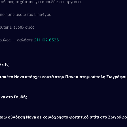
ταθερές ταχύτητες για σπουδές και εργασία.
ποίησης μέσω του Line4you
uter & εξοπλισμός
ουλος — καλέστε
211 102 6526
εις
 πακέτο Nova υπάρχει κοντά στην Πανεπιστημιούπολη Ζωγράφου
ova στο Γουδή;
σω σύνδεση Nova σε κοινόχρηστο φοιτητικό σπίτι στο Ζωγράφο