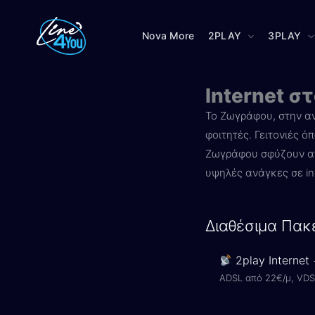
Μετάβαση
στο
Nova More
2PLAY
3PLAY
περιεχόμενο
Internet 
Το Ζωγράφου, στην αν
φοιτητές. Γειτονιές 
Ζωγράφου σφύζουν από
υψηλές ανάγκες σε int
Διαθέσιμα Πακ
2play Internet
ADSL από 22€/μ, VDS