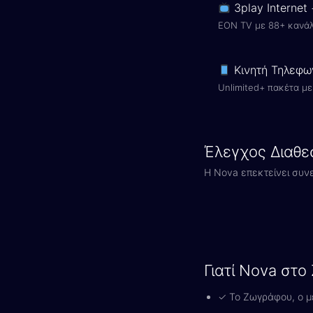
3play Internet
EON TV με 88+ κανάλ
Κινητή Τηλεφω
Unlimited+ πακέτα με 
Έλεγχος Διαθε
Η Nova επεκτείνει συν
Γιατί Nova στ
✓ Το Ζωγράφου, ο με