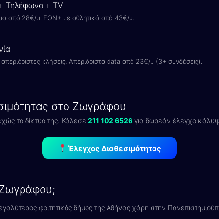
 + Τηλέφωνο + TV
ια από 28€/μ. EON+ με αθλητικά από 43€/μ.
νία
απεριόριστες κλήσεις. Απεριόριστα data από 23€/μ (3+ συνδέσεις).
σιμότητας στο Ζωγράφου
εχώς το δίκτυό της. Κάλεσε
211 102 6526
για δωρεάν έλεγχο κάλυψη
Έλεγχος Διαθεσιμότητας
ο Ζωγράφου;
γαλύτερος φοιτητικός δήμος της Αθήνας χάρη στην Πανεπιστημιούπο