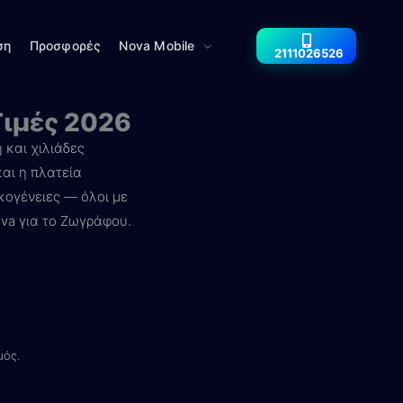
ση
Προσφορές
Nova Mobile
2111026526
Τιμές 2026
 και χιλιάδες
και η πλατεία
κογένειες — όλοι με
ova για το Ζωγράφου.
μός.