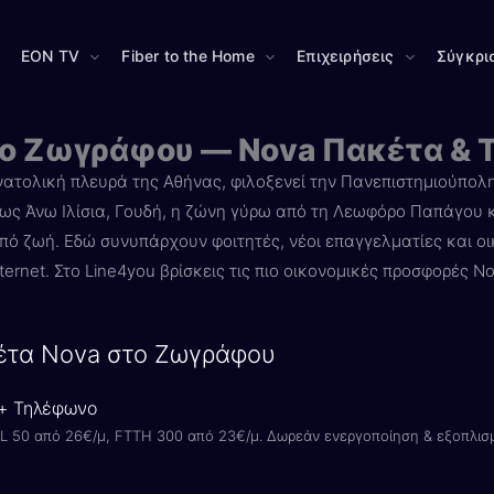
EON TV
Fiber to the Home
Επιχειρήσεις
Σύγκρι
στο Ζωγράφου — Nova Πακέτα & 
ατολική πλευρά της Αθήνας, φιλοξενεί την Πανεπιστημιούπολη
όπως Άνω Ιλίσια, Γουδή, η ζώνη γύρω από τη Λεωφόρο Παπάγου 
 ζωή. Εδώ συνυπάρχουν φοιτητές, νέοι επαγγελματίες και οι
ernet. Στο Line4you βρίσκεις τις πιο οικονομικές προσφορές N
έτα Nova στο Ζωγράφου
 + Τηλέφωνο
L 50 από 26€/μ, FTTH 300 από 23€/μ. Δωρεάν ενεργοποίηση & εξοπλισ