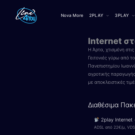
Μετάβαση
στο
Nova More
2PLAY
3PLAY
περιεχόμενο
Internet σ
Η Άρτα, χτισμένη στις
Γειτονιές γύρω από το
Πανεπιστημίου Ιωαννί
αγροτικής παραγωγής
με αποκλειστικές τιμ
Διαθέσιμα Πακ
2play Internet
ADSL από 22€/μ, VDS