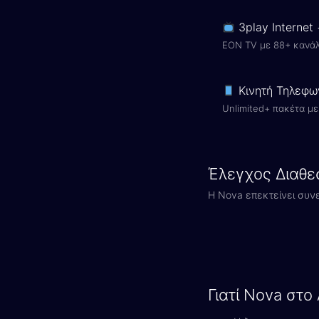
3play Internet
EON TV με 88+ κανάλ
Κινητή Τηλεφω
Unlimited+ πακέτα με 
Έλεγχος Διαθε
Η Nova επεκτείνει συν
Γιατί Nova στο