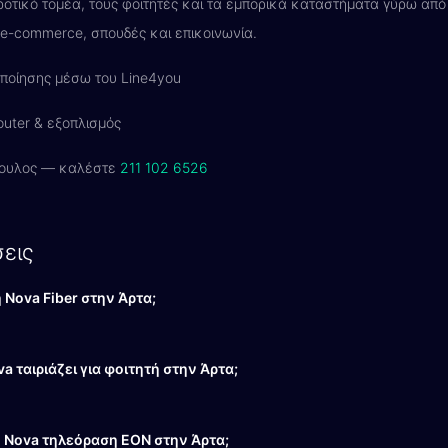
ροτικό τομέα, τους φοιτητές και τα εμπορικά καταστήματα γύρω από
α e-commerce, σπουδές και επικοινωνία.
ποίησης μέσω του Line4you
uter & εξοπλισμός
ουλος — καλέστε
211 102 6526
εις
 Nova Fiber στην Άρτα;
a ταιριάζει για φοιτητή στην Άρτα;
 Nova τηλεόραση EON στην Άρτα;