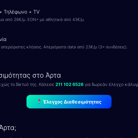
 + Τηλέφωνο + TV
ια από 28€/μ. EON+ με αθλητικά από 43€/μ.
νία
απεριόριστες κλήσεις. Απεριόριστα data από 23€/μ (3+ συνδέσεις).
σιμότητας στο Άρτα
εχώς το δίκτυό της. Κάλεσε
211 102 6526
για δωρεάν έλεγχο κάλυψη
Έλεγχος Διαθεσιμότητας
 Άρτα;