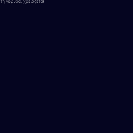
 τη γέφυρα, χρειάζεται
Λίνα
Online — Line4you