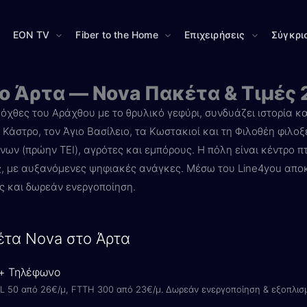
EON TV
Fiber to the Home
Επιχειρήσεις
Σύγκρι
το Άρτα — Nova Πακέτα & Τιμές
 όχθες του Αράχθου με το θρυλικό γεφύρι, συνδυάζει ιστορία κ
 Κάστρο, τον Άγιο Βασίλειο, τα Κωστακιοί και τη Φιλοθέη φιλο
νων (πρώην ΤΕΙ), αγρότες και εμπόρους. Η πόλη είναι κέντρο π
, με αυξανόμενες ψηφιακές ανάγκες. Μέσω του Line4you απο
ές και δωρεάν ενεργοποίηση.
έτα Nova στο Άρτα
 + Τηλέφωνο
L 50 από 26€/μ, FTTH 300 από 23€/μ. Δωρεάν ενεργοποίηση & εξοπλισ