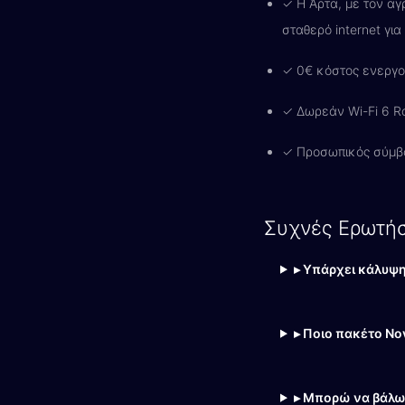
✓ Η Άρτα, με τον αγ
σταθερό internet γι
✓ 0€ κόστος ενεργο
✓ Δωρεάν Wi-Fi 6 Ro
✓ Προσωπικός σύμβ
Συχνές Ερωτήσ
▸ Υπάρχει κάλυψη
▸ Ποιο πακέτο Nov
▸ Μπορώ να βάλω