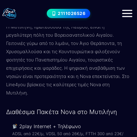
Μετάβαση
Internet στο Μυτιλήνη — Nova
στο
2111026526
Πακέτα & Τιμές 2026
περιεχόμενο
Η Μυτιλήνη, πρωτεύουσα της Λέσβου, είναι η
μεγαλύτερη πόλη του Βορειοανατολικού Αιγαίου.
Γειτονιές γύρω από το λιμάνι, τον Άγιο Θεράποντα, τη
Χρυσομαλλούσα και τις Κουντουριώτικα φιλοξενούν
φοιτητές του Πανεπιστημίου Αιγαίου, τουριστικές
επιχειρήσεις και ψαράδες. Η ψηφιακή αναβάθμιση των
νησιών είναι προτεραιότητα και η Nova επεκτείνεται. Στο
Line4you βρίσκεις τις καλύτερες τιμές Nova στη
Μυτιλήνη.
Διαθέσιμα Πακέτα Nova στο Μυτιλήνη
2play Internet + Τηλέφωνο
ADSL από 22€/μ, VDSL 50 από 26€/μ, FTTH 300 από 23€/