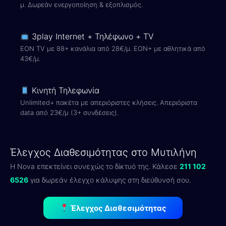
μ. Δωρεάν ενεργοποίηση & εξοπλισμός.
3play Internet + Τηλέφωνο + TV
EON TV με 88+ κανάλια από 28€/μ. EON+ με αθλητικά από
43€/μ.
Κινητή Τηλεφωνία
Unlimited+ πακέτα με απεριόριστες κλήσεις. Απεριόριστα
data από 23€/μ (3+ συνδέσεις).
Έλεγχος Διαθεσιμότητας στο Μυτιλήνη
Η Nova επεκτείνει συνεχώς το δίκτυό της. Κάλεσε
211 102
6526
για δωρεάν έλεγχο κάλυψης στη διεύθυνσή σου.
Έλεγχος Διαθεσιμότητας